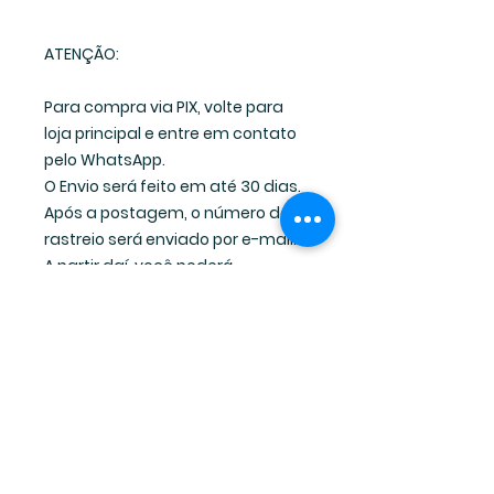
ATENÇÃO:
Para compra via PIX, volte para
loja principal e entre em contato
pelo WhatsApp.
O Envio será feito em até 30 dias.
Após a postagem, o número de
rastreio será enviado por e-mail.
A partir daí, você poderá
monitorar a entrega no site dos
Correios.
KALIE MENDEZ ROMANCES © 2023 todos os direitos reservados
CNPJ
39.925.231
/0001-41