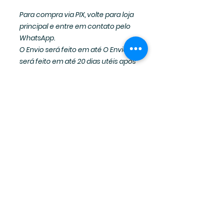
Para compra via PIX, volte para loja
principal e entre em contato pelo
WhatsApp.
O Envio será feito em até O Envio
será feito em até 20 dias utéis após
o pagamento.
KALIE MENDEZ ROMANCES © 2023 todos os direitos reservados
CNPJ
39.925.231
/0001-41
Oi amore, todo conteúdo do
site é protegido pelos direitos
autorais.