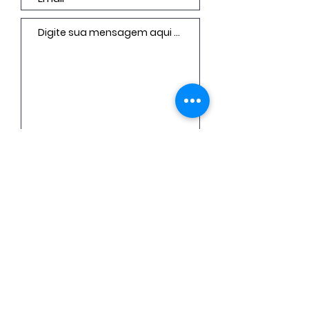
ENVIAR
KALIE MENDEZ ROMANCES © 2023 todos os direitos reservados
CNPJ
39.925.231
/0001-41
Oi amore, todo conteúdo do
site é protegido pelos direitos