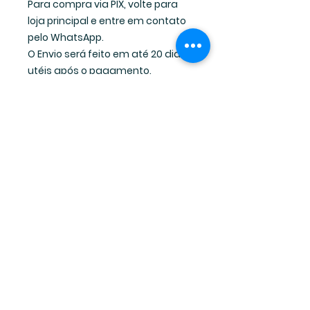
Para compra via PIX, volte para
loja principal e entre em contato
pelo WhatsApp.
O Envio será feito em até 20 dias
utéis após o pagamento.
KALIE MENDEZ ROMANCES © 2023 todos os direitos reservados
CNPJ
39.925.231
/0001-41
Oi amore, todo conteúdo do
site é protegido pelos direitos
autorais.
Loja - Kalie Mendez